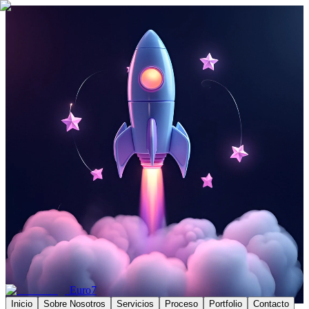
Euro7
Inicio
Sobre Nosotros
Servicios
Proceso
Portfolio
Contacto